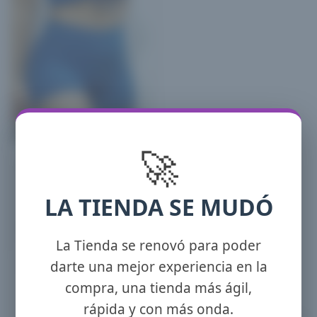
🚀
Remera Top msl
Texturada
$
4,500.00
(X Mayor)
LA TIENDA SE MUDÓ
Este
Seleccionar opciones
producto
La Tienda se renovó para poder
tiene
darte una mejor experiencia en la
múltiples
compra, una tienda más ágil,
variantes.
rápida y con más onda.