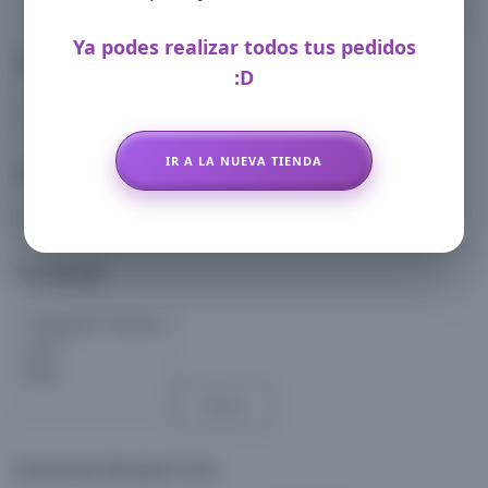
Las
opciones
Ya podes realizar todos tus pedidos
se
FILTRAR POR CATEGORIA
:D
pueden
elegir
en
IR A LA NUEVA TIENDA
CONTACTO
la
página
Whatsapp: 11-3408-5401
de
FILTER BY
producto
Aplicar
BUSCAR PRODUCTOS