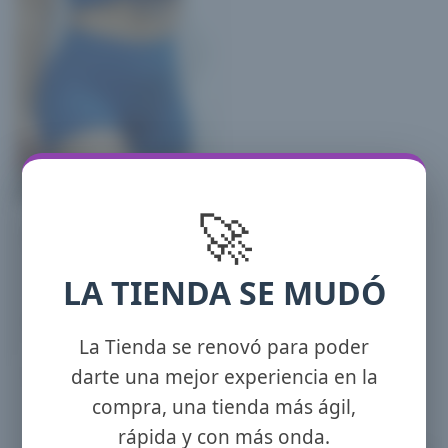
🚀
Remera Top msl
Texturada
$
4,500.00
(X Mayor)
LA TIENDA SE MUDÓ
Este
Seleccionar opciones
producto
La Tienda se renovó para poder
tiene
darte una mejor experiencia en la
múltiples
compra, una tienda más ágil,
variantes.
rápida y con más onda.