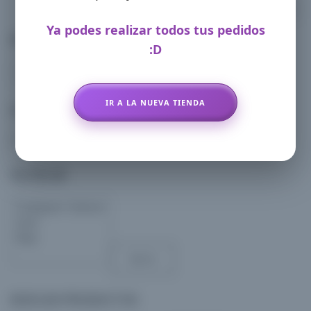
Las
opciones
Ya podes realizar todos tus pedidos
se
FILTRAR POR CATEGORIA
:D
pueden
elegir
en
IR A LA NUEVA TIENDA
CONTACTO
la
página
Whatsapp: 11-3408-5401
de
FILTER BY
producto
Aplicar
BUSCAR PRODUCTOS