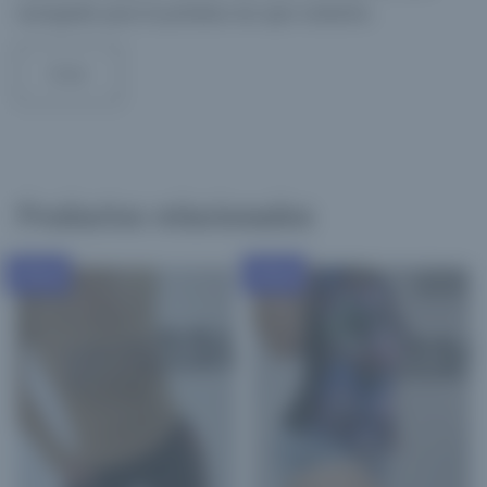
navegador para la próxima vez que comente.
Productos relacionados
x Mayor
x Mayor
Promo!