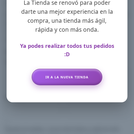
La Tienda se renovó para poder
No hay valoraciones aún.
darte una mejor experiencia en la
Sé el primero en valorar “Jean Chupin Elastizado Clasico Azul
compra, una tienda más ágil,
Especial 48 al 56”
rápida y con más onda.
Tu dirección de correo electrónico no será publicada.
Los
campos obligatorios están marcados con
*
Ya podes realizar todos tus pedidos
Tu puntuación
*
:D
Tu valoración
*
IR A LA NUEVA TIENDA
Nombre
*
Correo electrónico
*
Guarda mi nombre, correo electrónico y web en este