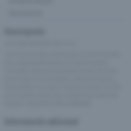
Información adicional
Valoraciones (0)
Descripción
Jean Chupin Elastizado Clasico Azul
Jean de corte chupín confeccionado en denim elastizado
que se adapta perfectamente a la silueta, brindando
comodidad y libertad de movimiento durante todo el día.
Diseño clásico de cinco bolsillos, costuras reforzadas y
botón metálico en la cintura. Ideal para combinar con todo
tipo de prendas, desde looks casuales hasta outfits más
elegantes. Disponible en talles del
48 al 56
.
Información adicional