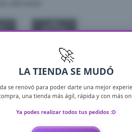
ón adicional
🚀
LA TIENDA SE MUDÓ
nda se renovó para poder darte una mejor experie
ar
Descargar
 compra, una tienda más ágil, rápida y con más on
1, 2, 3, 4, 5
Ya podes realizar todos tus pedidos :D