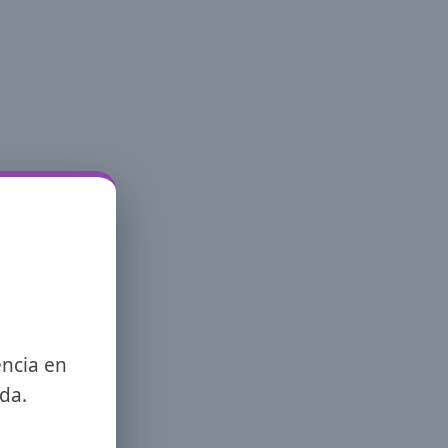
tán
ncia en
da.