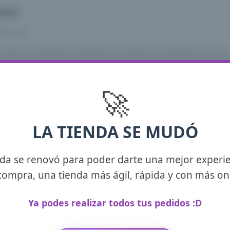
nes
ones aún.
 valorar “Calza larga combinada con bolsillo T6 (destiñe solo tela
correo electrónico no será publicada.
Los campos obligatorios es
🚀
*
LA TIENDA SE MUDÓ
nda se renovó para poder darte una mejor experie
 compra, una tienda más ágil, rápida y con más on
Correo electrónico
*
Ya podes realizar todos tus pedidos :D