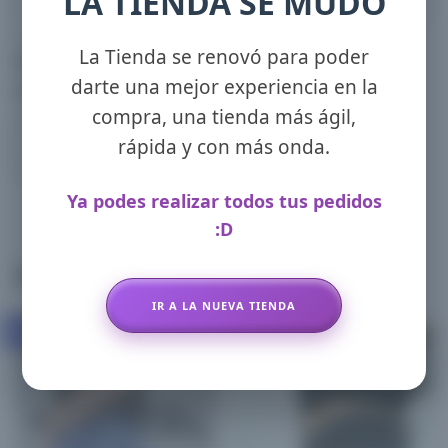
LA TIENDA SE MUDÓ
La Tienda se renovó para poder
Guarda mi nombre, correo electrónico y web en este
darte una mejor experiencia en la
navegador para la próxima vez que comente.
compra, una tienda más ágil,
rápida y con más onda.
Ya podes realizar todos tus pedidos
:D
Productos relacionados
IR A LA NUEVA TIENDA
x Mayor
x Mayor
Promo!