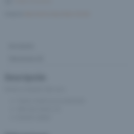
Añadir a Favoritos
Categorías:
Mujer
,
Remeras
,
Ropa
,
Urbano-Informal
Descripción
Valoraciones (0)
Descripción
Remera Lentejuela Talle unico
Trasero modal viscosa elastizado
Talle unico hasta L/XL
Exelente calidad