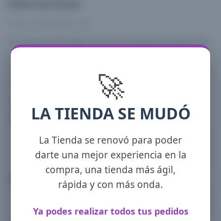
Valoraciones
No hay valoraciones aún.
Sé el primero en valorar “Remera Lentejuela Importada Talle
unico”
Tu dirección de correo electrónico no será publicada.
Los
🚀
campos obligatorios están marcados con
*
Tu puntuación
*
LA TIENDA SE MUDÓ
Tu valoración
*
La Tienda se renovó para poder
darte una mejor experiencia en la
compra, una tienda más ágil,
Nombre
*
Correo electrónico
*
rápida y con más onda.
Ya podes realizar todos tus pedidos