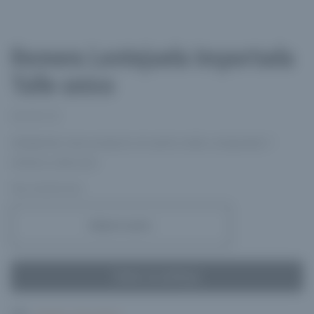
Remera Lentejuela Importada
Talle unico
$
6,000.00
Añadiendo este producto al carrito estás comprando 1
remera a eleccion
Hay existencias
Remera
Añadir al carrito
Lentejuela
Importada
Talle
Volver al catálogo
unico
cantidad