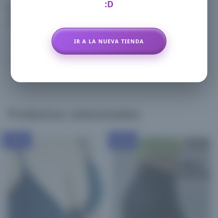
:D
Guarda mi nombre, correo electrónico y web en este
navegador para la próxima vez que comente.
IR A LA NUEVA TIENDA
Productos relacionados
x Mayor
x Mayor
Promo!