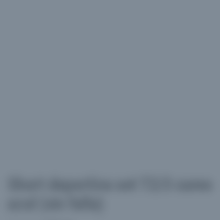
Short deportiva set T2/3 camo
azul (sin falla)