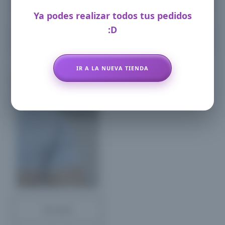
Ya podes realizar todos tus pedidos
:D
Descargar
Descargar
IR A LA NUEVA TIENDA
Descargar