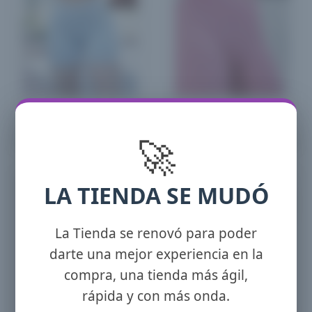
Descargar
Descargar
🚀
LA TIENDA SE MUDÓ
La Tienda se renovó para poder
darte una mejor experiencia en la
compra, una tienda más ágil,
rápida y con más onda.