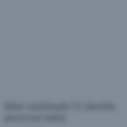
Biker combinado T2 (destiñe
poco/casi nada)