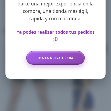
darte una mejor experiencia en la
compra, una tienda más ágil,
rápida y con más onda.
Productos relacionados
Ya podes realizar todos tus pedidos
:D
x Mayor
Promo!
Promo!
IR A LA NUEVA TIENDA