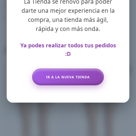
La Tienda se renovó para poder
darte una mejor experiencia en la
compra, una tienda más ágil,
rápida y con más onda.
Ya podes realizar todos tus pedidos
Productos relacionados
:D
Promo!
Promo!
IR A LA NUEVA TIENDA