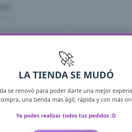
nes
ones aún.
 valorar “Calza estampada Vaplex T4 lycra gruesa (Pequeña falla
rceptible)”
correo electrónico no será publicada.
Los campos obligatorios es
🚀
*
LA TIENDA SE MUDÓ
nda se renovó para poder darte una mejor experie
 compra, una tienda más ágil, rápida y con más on
Correo electrónico
*
Ya podes realizar todos tus pedidos :D