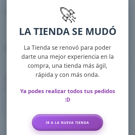
Tu puntuación
*
🚀
Tu valoración
*
LA TIENDA SE MUDÓ
La Tienda se renovó para poder
Nombre
*
Correo electrónico
*
darte una mejor experiencia en la
compra, una tienda más ágil,
rápida y con más onda.
Guarda mi nombre, correo electrónico y web en este
navegador para la próxima vez que comente.
Ya podes realizar todos tus pedidos
:D
IR A LA NUEVA TIENDA