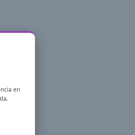
tán
ncia en
da.